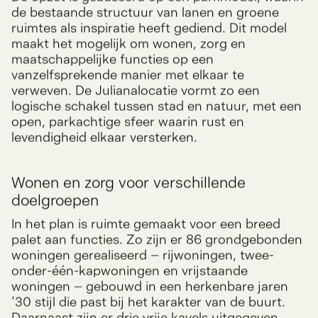
comfortabel, ruim en met plezier kunnen wonen.
De opzet is gebaseerd op een parkmodel, waarin
de bestaande structuur van lanen en groene
ruimtes als inspiratie heeft gediend. Dit model
maakt het mogelijk om wonen, zorg en
maatschappelijke functies op een
vanzelfsprekende manier met elkaar te
verweven. De Julianalocatie vormt zo een
logische schakel tussen stad en natuur, met een
open, parkachtige sfeer waarin rust en
levendigheid elkaar versterken.
Wonen en zorg voor verschillende
doelgroepen
In het plan is ruimte gemaakt voor een breed
palet aan functies. Zo zijn er 86 grondgebonden
woningen gerealiseerd – rijwoningen, twee-
onder-één-kapwoningen en vrijstaande
woningen – gebouwd in een herkenbare jaren