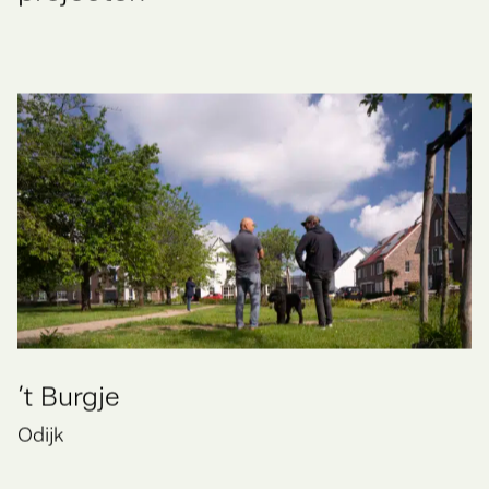
Andere
projecten
’t Burgje
Odijk