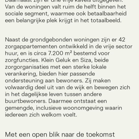
’30 stijl die past bij het karakter van de buurt.
Daarnaast zijn er drie vrije kavels uitgegeven.
Van de woningen valt ruim de helft binnen het
sociale segment, waarmee ook betaalbaarheid
een belangrijke plek krijgt in het totaalbeeld.
Naast de grondgebonden woningen zijn er 42
zorgappartementen ontwikkeld in de vrije sector
huur, en is circa 7.200 m² bestemd voor
zorgfuncties. Klein Geluk en Siza, beide
zorgorganisaties met een sterke lokale
verankering, bieden hier passende
ondersteuning aan bewoners. Zij maken
volwaardig deel uit van de wijk en bewegen zich
in het dagelijkse leven tussen andere
buurtbewoners. Daarmee ontstaat een
gemengde, inclusieve woonomgeving waarin
iedereen zich welkom voelt.