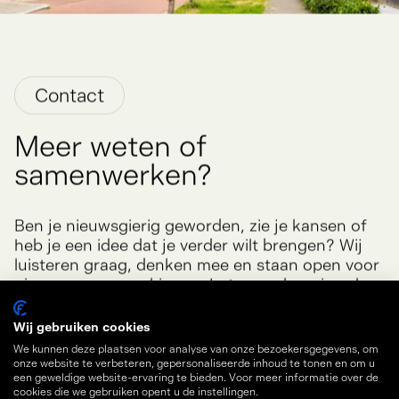
Contact
Meer weten of
samenwerken?
Ben je nieuwsgierig geworden, zie je kansen of
heb je een idee dat je verder wilt brengen? Wij
luisteren graag, denken mee en staan open voor
nieuwe samenwerkingen. Laten we kennismaken
Wij gebruiken cookies
en ontdekken wat we voor elkaar kunnen
We kunnen deze plaatsen voor analyse van onze bezoekersgegevens, om
betekenen!
onze website te verbeteren, gepersonaliseerde inhoud te tonen en om u
een geweldige website-ervaring te bieden. Voor meer informatie over de
cookies die we gebruiken opent u de instellingen.