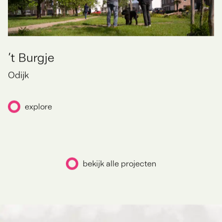
’t Burgje
Odijk
explore
bekijk alle projecten